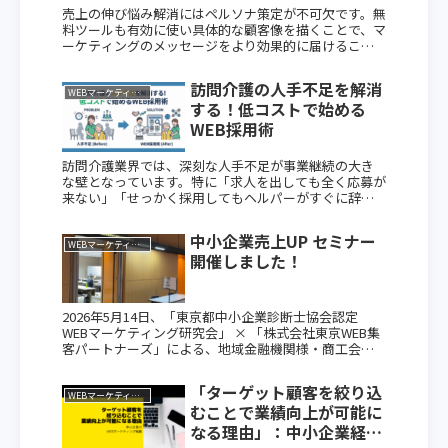
売上の伸び悩み解消にはペルソナ策定が不可欠です。無
料ツールも有効に使い具体的な顧客像を描くことで、マ
ーケティングのメッセージをより効果的に届けること
ができます。
訪問介護の人手不足を解消
WEBマーケティング
する！低コストで始める
WEB採用術
訪問介護業界では、深刻な人手不足が事業継続の大き
な壁となっています。特に「求人を出しても全く応募が
来ない」「せっかく採用してもヘルパーがすぐに辞め
てしまう」という悪循環に頭を悩ませる事業者は少な
くありません。この深刻な課題を解決し、地域に選...
中小企業売上UP セミナー
WEBマーケティング
開催しました！
2026年5月14日、「東京都中小企業診断士協会認定
WEBマーケティング研究会」 × 「株式会社東京WEB集
客パートナーズ」による、地域金融機関様・商工会議
所様・商工会様向け無料セミナーを開催いたしまし
た。 ↓セミナーはこのような内容です...
「ターゲット顧客を絞り込
WEBマーケティング
むことで業績向上が可能に
なる理由」：中小企業経営