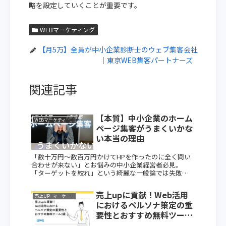
略を設定していくことが重要です。
WEBマーケティング
【月5万】全員が中小企業診断士のウェブ集客会社
｜東京WEB集客パートナーズ
関連記事
【本質】中小企業のホーム
WEBマーケティング
ページ集客がうまくいかな
い本当の理由
「数十万円〜数百万円かけてHPを作ったのに全く問い
合わせが来ない」とお悩みの中小企業経営者必見。
「ターゲットを絞れ」という綺麗な一般論では失敗し
ます。既存顧客とWEB顧客の決定的な違い、仮説を市場
で試す泥臭い実践ステップ、積み立てNISAのように
売上upに貢献！Web活用
Web資産を育てる本質的なマーケティング戦略を解説
売上UP_マーケ全般
におけるペルソナ策定の重
します。
要性とおすすめ無料ツール
3選