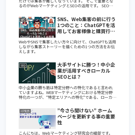
だけでは集客が難しくなっています。 そこで重要とな
るのがWebマーケティングとSEOの活用です。 SEOを
通じて「検索で見つけてもらう力」を高めることで、広
告費を抑えながら見込み顧客との接点を作ることが可
SNS、Web集客の前に行う
能です。 この記事では、中小企業でもすぐに実践でき
SEO
1つのこと：ChatGPTを活
る5つのSEO対策を紹介し、今すぐ始めるべき理由を解
説しています。
用してお客様像と購買行動
を想定する
WebやSNSで集客したい方々に向けて、ChatGPTも活用
しながら集客ストーリーを描くための1つの方法をお伝
えします。
大手サイトに勝つ！中小企
SEO
業が活用すべきローカル
SEOとは？
中小企業の勝ち筋は特定分野への特化であると言われ
ていますよね。WEBマーケティングにおける特定分野
特化の一つが、”特定エリアへの特化”である、ローカル
SEO対策です。大手企業との差別化を実現し、中小企業
の売上向上に重要なローカルSEOについて解説します。
”今さら聞けない” ホーム
HP制作
ページを更新する事の重要
性
こんにちは、Webマーケティング研究会の綾部です。