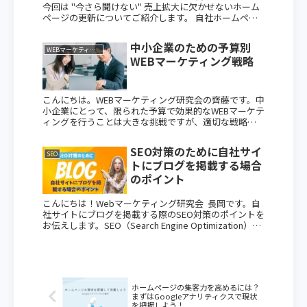
今回は "今さら聞けない" 売上拡大に欠かせないホーム
ページの更新についてご紹介します。 自社ホームペー
ジ（HP）の更新は、ビジネスにおいて極めて重要で
す。ホームページは企業の顔であり、顧...
中小企業のための予算別
WEBマーケティング
WEBマーケティング戦略
こんにちは。WEBマーケティング研究会の齊藤です。中
小企業にとって、限られた予算で効果的なWEBマーケテ
ィングを行うことは大きな挑戦ですが、適切な戦略を
立てれば、少額の投資でも大きな成果を得ることがで
きます。今回は、予算別に分けたWEBマー...
SEO対策のために自社サイ
SEO
トにブログを掲載する場合
のポイント
こんにちは！Webマーケティング研究会 長岡です。自
社サイトにブログを掲載する際のSEO対策のポイントを
お伝えします。SEO（Search Engine Optimization）
は、検索エンジンで自社のブログが上位に表示される
ための施策...
ホームページの集客力を高めるには？
まずはGoogleアナリティクスで現状
を把握しよう！