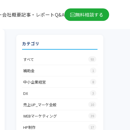
ー
会社概要
記事・レポート
Q&A
無料相談する
カテゴリ
すべて
93
補助金
1
中小企業経営
8
DX
3
売上UP_マーケ全般
10
WEBマーケティング
39
HP制作
17