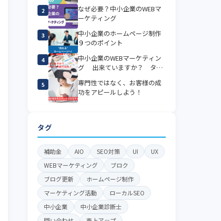
７つのポイント
なぜ必要？中小企業のWEBマ
2
ーケティング
中小企業のホームページ制作
3
９つのポイント
中小企業のWEBマーケティン
4
グ 出来ていますか？ ター
ゲットの絞り込み！
専門性ではなく、お客様の成
5
功をアピールしよう！
タグ
補助金
AIO
SEO対策
UI
UX
WEBマーケティング
ブロク
ブログ更新
ホームページ制作
マーケティング活動
ローカルSEO
中小企業
中小企業診断士
問い合わせ
売上アップ